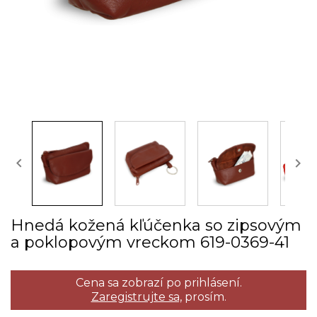


Hnedá kožená kľúčenka so zipsovým
a poklopovým vreckom 619­-0369­-41
Cena sa zobrazí po prihlásení.
Zaregistrujte sa,
prosím.