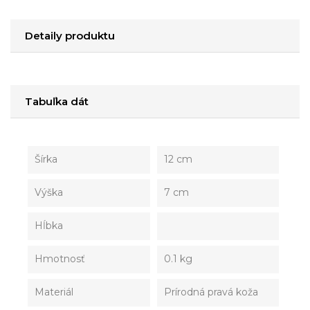
Detaily produktu
Tabuľka dát
Šírka
12 cm
Výška
7 cm
Hĺbka
Hmotnosť
0.1 kg
Materiál
Prírodná pravá koža