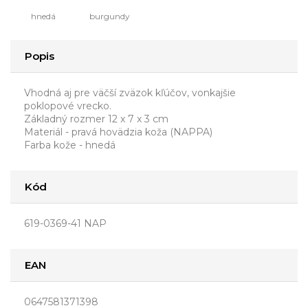
hnedá
burgundy
Popis
Vhodná aj pre väčší zväzok kľúčov, vonkajšie
poklopové vrecko.
Základný rozmer 12 x 7 x 3 cm
Materiál - pravá hovädzia koža (NAPPA)
Farba kože - hnedá
Kód
619-0369-41 NAP
EAN
0647581371398