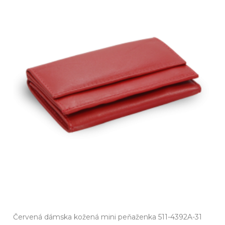
Červená dámska kožená mini peňaženka 511-4392A-31