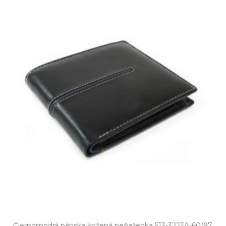
Čiernomodrá pánska kožená peňaženka 513-3223A-60/97