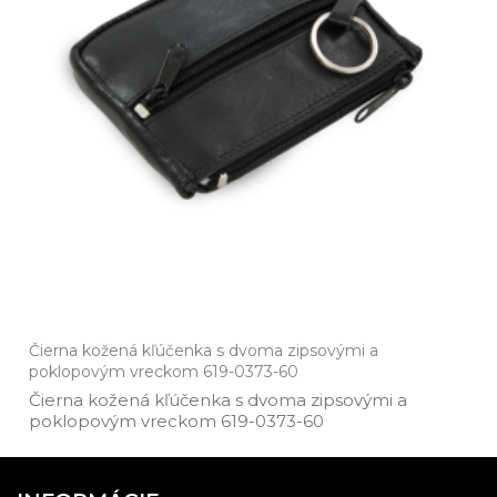
Čierna kožená kľúčenka s dvoma zipsovými a
poklopovým vreckom 619-0373-60
Čierna kožená kľúčenka s dvoma zipsovými a
poklopovým vreckom 619­-0373­-60