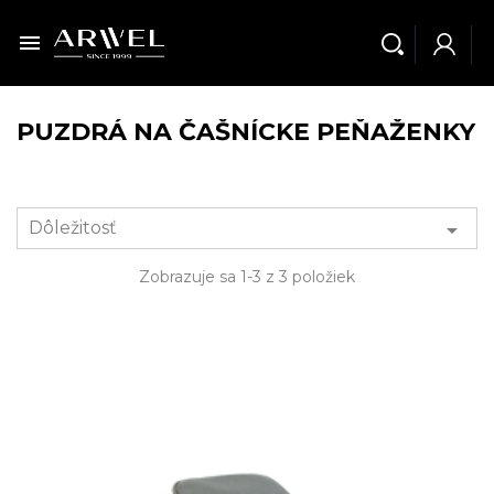

PUZDRÁ NA ČAŠNÍCKE PEŇAŽENKY
Dôležitosť

Zobrazuje sa 1-3 z 3 položiek