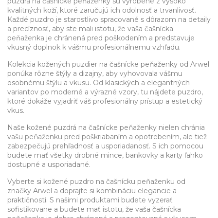
puzdrá na čašnícke peňaženky sú vyrobené z vysoko
kvalitných koží, ktoré zaručujú ich odolnosť a trvanlivosť.
Každé puzdro je starostlivo spracované s dôrazom na detaily
a precíznosť, aby ste mali istotu, že vaša čašnícka
peňaženka je chránená pred poškodením a predstavuje
vkusný doplnok k vášmu profesionálnemu vzhľadu.
Kolekcia kožených puzdier na čašnícke peňaženky od Arwel
ponúka rôzne štýly a dizajny, aby vyhovovala vášmu
osobnému štýlu a vkusu. Od klasických a elegantných
variantov po moderné a výrazné vzory, tu nájdete puzdro,
ktoré dokáže vyjadriť váš profesionálny prístup a estetický
vkus.
Naše kožené puzdrá na čašnícke peňaženky nielen chránia
vašu peňaženku pred poškriabaním a opotrebením, ale tiež
zabezpečujú prehľadnosť a usporiadanosť. S ich pomocou
budete mať všetky drobné mince, bankovky a karty ľahko
dostupné a usporiadané.
Vyberte si kožené puzdro na čašnícku peňaženku od
značky Arwel a doprajte si kombináciu elegancie a
praktičnosti. S našimi produktami budete vyzerať
sofistikovane a budete mať istotu, že vaša čašnícka