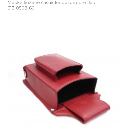
Mäkké kožené čašnícke púzdro pre fľak
613­-0508­-60