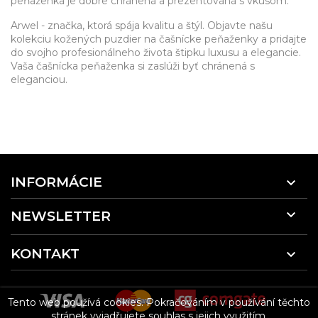
peňaženka je dobre chránená a prezentovaná s vkusom.
Arwel - značka, ktorá spája kvalitu a štýl. Objavte našu
kolekciu kožených puzdier na čašnícke peňaženky a pridajte
do svojho profesionálneho života štipku luxusu a elegancie.
Vaša čašnícka peňaženka si zaslúži byť chránená s
eleganciou.
INFORMÁCIE


NEWSLETTER
KONTAKT

Tento web používá cookies. Pokračováním v používání těchto
stránek vyjadřujete souhlas s jejich využitím.