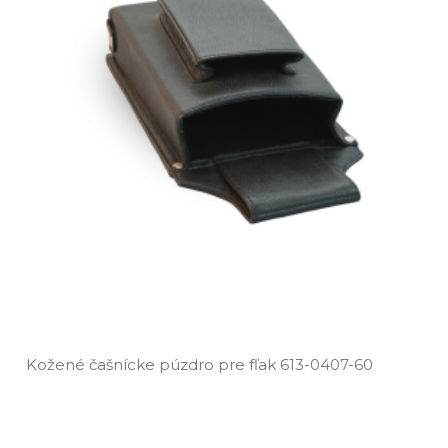
Kožené čašnícke púzdro pre fľak 613­-0407­-60