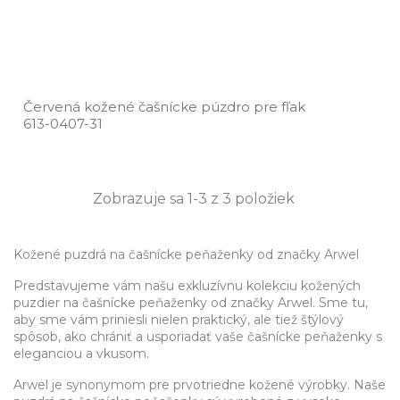
Červená kožené čašnícke púzdro pre fľak
613­-0407­-31
Zobrazuje sa 1-3 z 3 položiek
Kožené puzdrá na čašnícke peňaženky od značky Arwel
Predstavujeme vám našu exkluzívnu kolekciu kožených
puzdier na čašnícke peňaženky od značky Arwel. Sme tu,
aby sme vám priniesli nielen praktický, ale tiež štýlový
spôsob, ako chrániť a usporiadať vaše čašnícke peňaženky s
eleganciou a vkusom.
Arwel je synonymom pre prvotriedne kožené výrobky. Naše