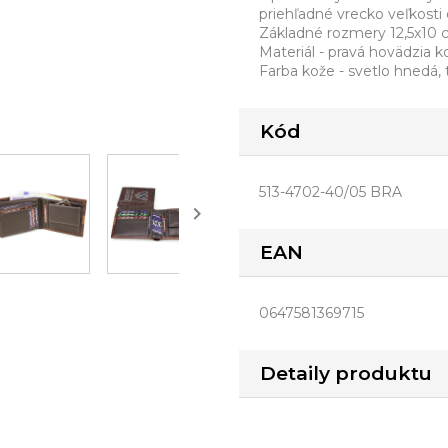
priehľadné vrecko veľkosti 
Základné rozmery 12,5x10
Materiál - pravá hovädzia 
Farba kože - svetlo hnedá
Kód
513-4702-40/05 BRA

EAN
0647581369715
Detaily produktu