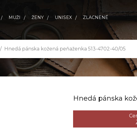
MUŽI
ŽENY
UNISEX
ZLACNENÉ
Hnedá pánska kožená peňaženka 513-4702-40/05
Hnedá pánska kože
Cen