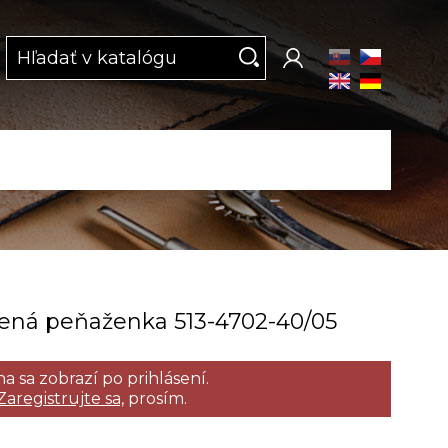
ná peňaženka 513­-4702­-40/05
a sa zobrazí po prihlásení.
Zaregistrujte sa,
prosím.