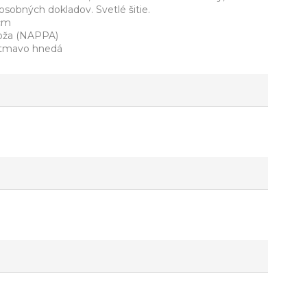
osobných dokladov. Svetlé šitie.
 cm
koža (NAPPA)
, tmavo hnedá