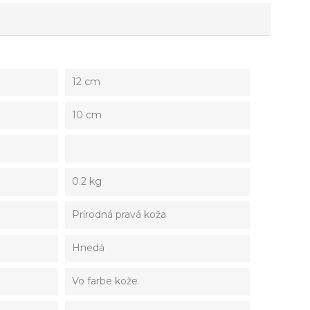
12 cm
10 cm
0.2 kg
Prírodná pravá koža
Hnedá
Vo farbe kože