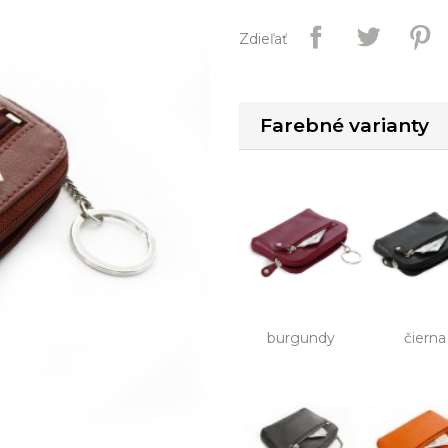
Zdieľať
Farebné varianty
burgundy
čierna