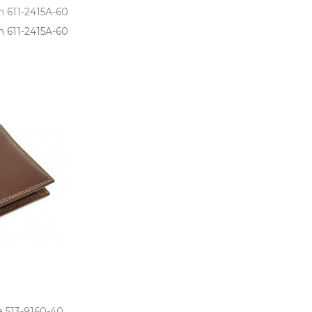
m 611-2415A-60
611­-2415A­-60
 513-9160-40