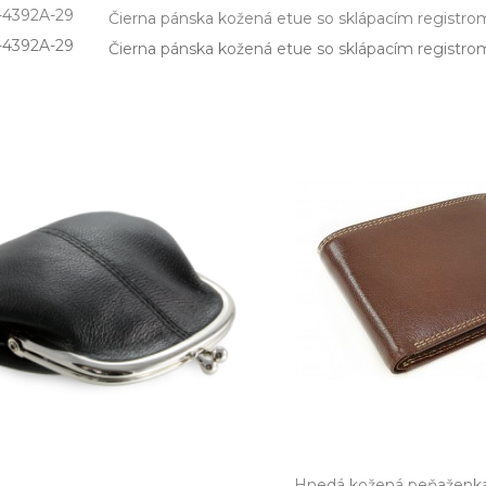
-4392A-29
Čierna pánska kožená etue so sklápacím registro
-4392A­-29
Čierna pánska kožená etue so sklápacím registrom 
Hnedá kožená peňaženka