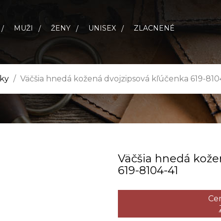
MUŽI
ŽENY
UNISEX
ZLACNENÉ
ky
Väčšia hnedá kožená dvojzipsová kľúčenka 619-810
Väčšia hnedá kože
619­-8104­-41
Cen