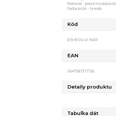
Materiál - pravá hovädzia 
Farba kože - hnedá
Kód
619-8104-41 NAP
EAN
0647581371756
Detaily produktu
Tabuľka dát