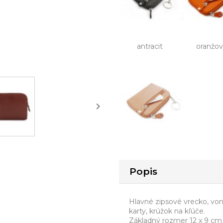
antracit
oranžo

Popis
Hlavné zipsové vrecko, von
karty, krúžok na kľúče.
Základný rozmer 12 x 9 cm