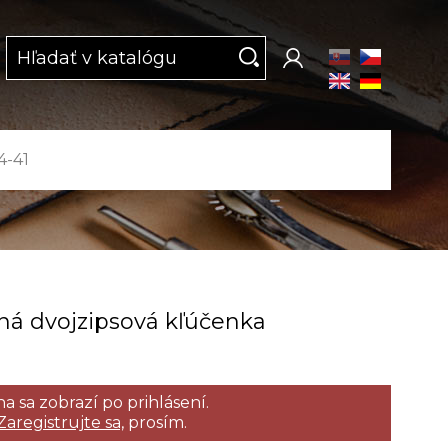
4-41
ná dvojzipsová kľúčenka
a sa zobrazí po prihlásení.
Zaregistrujte sa,
prosím.