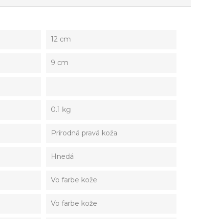
12 cm
9 cm
0.1 kg
Prírodná pravá koža
Hnedá
Vo farbe kože
Vo farbe kože