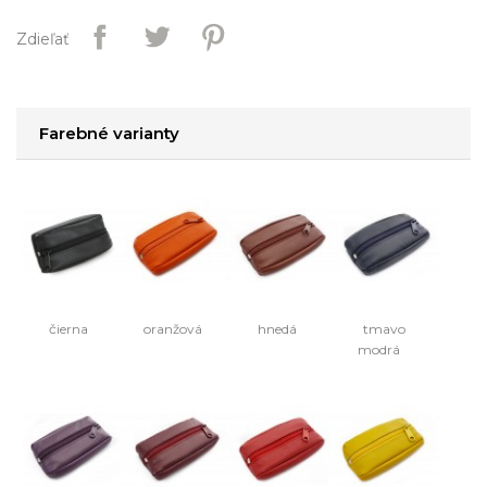
Zdieľať
Farebné varianty
čierna
oranžová
hnedá
tmavo
modrá