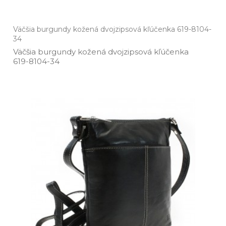
Väčšia burgundy kožená dvojzipsová kľúčenka 619-8104-
34
Väčšia burgundy kožená dvojzipsová kľúčenka
619­-8104­-34