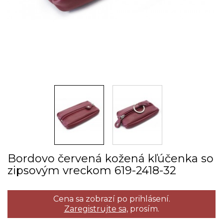
Bordovo červená kožená kľúčenka so
zipsovým vreckom 619­-2418­-32
Cena sa zobrazí po prihlásení.
Zaregistrujte sa,
prosím.