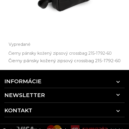
Vypredané
Čierny pánsky kožený zipsový crossbag 215-1792-60
Čierny pánsky kožený zipsový crossbag 215­-1792­-60
INFORMÁCIE


NEWSLETTER
KONTAKT
