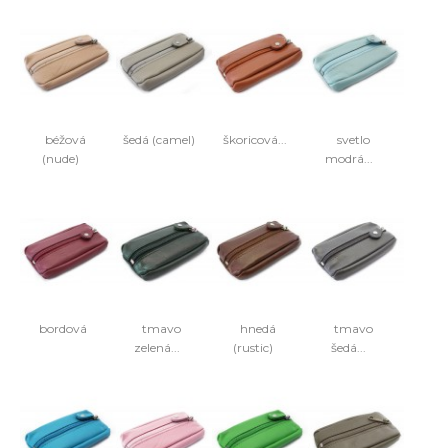
béžová
šedá (camel)
škoricová...
svetlo
(nude)
modrá...
bordová
tmavo
hnedá
tmavo
zelená...
(rustic)
šedá...