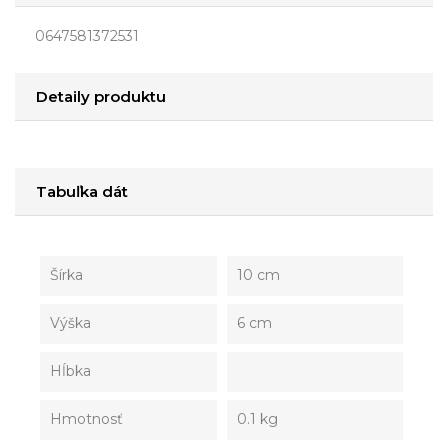
0647581372531
Detaily produktu
Tabuľka dát
Šírka
10 cm
Výška
6 cm
Hĺbka
Hmotnosť
0.1 kg