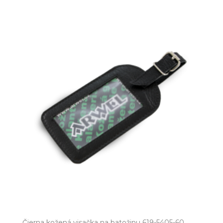
Čierna kožená visačka na batožinu 619-5405-60