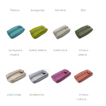
fialová
burgundy
červená
žltá
tyrkysovo
svetlo zelená
svetlo sivá
tmavo
modrá
zelená
zlatá (rose...
strieborná...
tmavo
ružová...