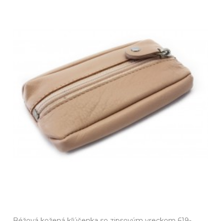
Béžová kožená kľúčenka so zipsovým vreckom 619-