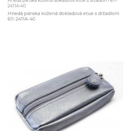
Hnedá pánska kožená dokladová etue s držadlom 611-
2411A-40
Hnedá pánska kožená dokladová etue s držadlom
611­-2411A­-40