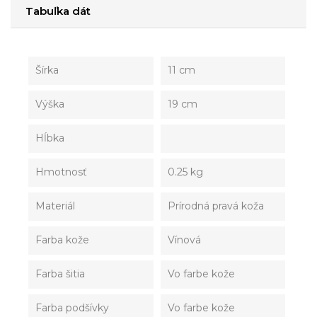
Tabuľka dát
Šírka
11 cm
Výška
19 cm
Hĺbka
Hmotnosť
0.25 kg
Materiál
Prírodná pravá koža
Farba kože
Vínová
Farba šitia
Vo farbe kože
Farba podšívky
Vo farbe kože