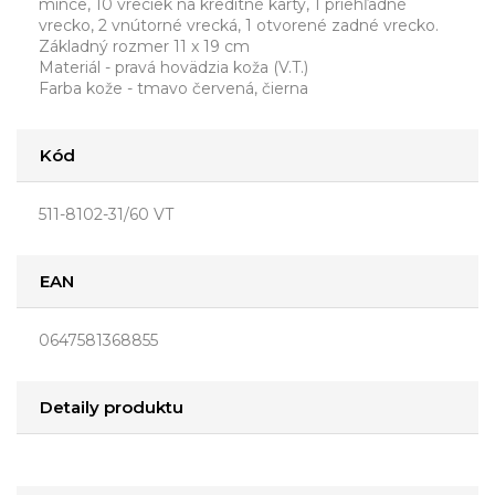
mince, 10 vreciek na kreditné karty, 1 priehľadné
vrecko, 2 vnútorné vrecká, 1 otvorené zadné vrecko.
Základný rozmer 11 x 19 cm
Materiál - pravá hovädzia koža (V.T.)
Farba kože - tmavo červená, čierna
Kód
511-8102-31/60 VT
EAN
0647581368855
Detaily produktu