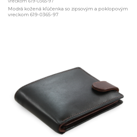
vreckom 619-0365-97
Modrá kožená kľúčenka so zipsovým a poklopovým
vreckom 619­-0365­-97