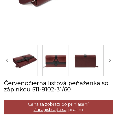


Červenočierna listová peňaženka so
zápinkou 511­-8102­-31/60
Cena sa zobrazí po prihlásení.
Zaregistrujte sa,
prosím.