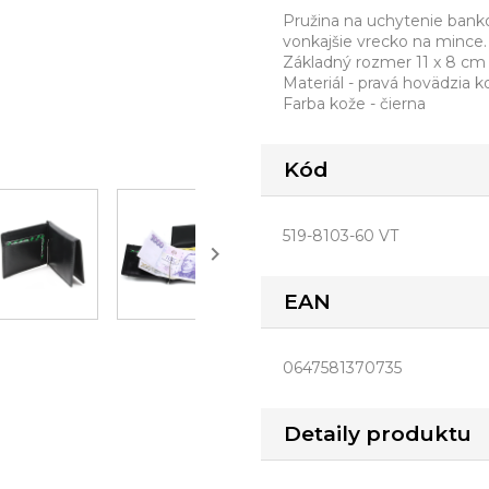
Pružina na uchytenie bankov
vonkajšie vrecko na mince.
Základný rozmer 11 x 8 cm
Materiál - pravá hovädzia ko
Farba kože - čierna
Kód
519-8103-60 VT

EAN
0647581370735
Detaily produktu