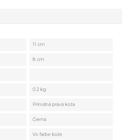
11 cm
8 cm
0.2 kg
Prírodná pravá koža
Čierna
Vo farbe kože