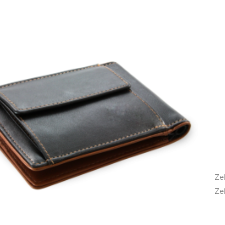
Ze
Zel