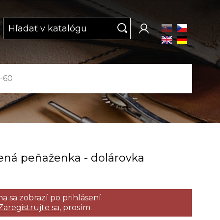
3-60
ená peňaženka ­- dolárovka
a sa zobrazí po prihlásení.
Zaregistrujte sa,
prosím.