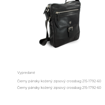
Vypredané
Čierny pánsky kožený zipsový crossbag 215-1792-60
Čierny pánsky kožený zipsový crossbag 215­-1792­-60