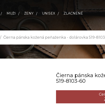
MUŽI
ŽENY
UNISEX
ZLACNENÉ
Čierna pánska kožená peňaženka - dolárovka 519-810
Čierna pánska kož
519­-8103­-60
Cen