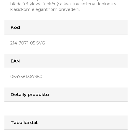
hľadajú štýlový, funkčný a kvalitný kožený doplnok v
klasickom elegantnom prevedení.
Kód
214-7071-05 SVG
EAN
0647581367360
Detaily produktu
Tabuľka dát