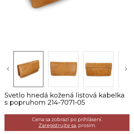


Svetlo hnedá kožená listová kabelka
s popruhom 214­-7071­-05
Cena sa zobrazí po prihlásení.
Zaregistrujte sa,
prosím.