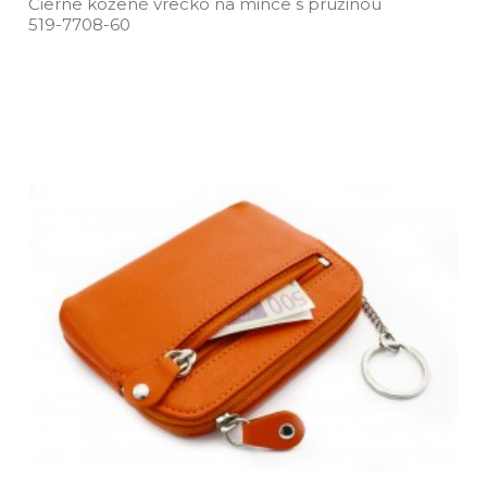
Čierne kožené vrecko na mince s pružinou
519­-7708­-60