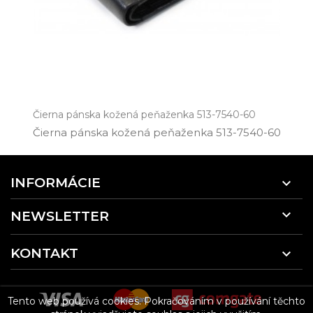
Čierna pánska kožená peňaženka 513-7540-60
Čierna pánska kožená peňaženka 513­-7540­-60
INFORMÁCIE


NEWSLETTER
KONTAKT

Tento web používá cookies. Pokračováním v používání těchto