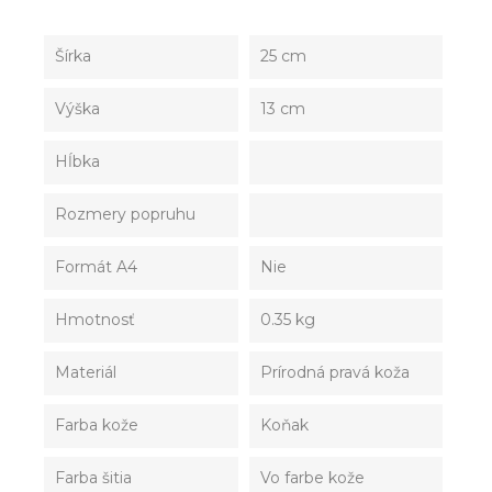
Šírka
25 cm
Výška
13 cm
Hĺbka
Rozmery popruhu
Formát A4
Nie
Hmotnosť
0.35 kg
Materiál
Prírodná pravá koža
Farba kože
Koňak
Farba šitia
Vo farbe kože