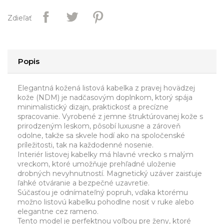
Zdieľať
Popis
Elegantná kožená listová kabelka z pravej hovädzej
kože (NDM) je nadčasovým doplnkom, ktorý spája
minimalistický dizajn, praktickosť a precízne
spracovanie. Vyrobené z jemne štruktúrovanej kože s
prirodzeným leskom, pôsobí luxusne a zároveň
odolne, takže sa skvele hodí ako na spoločenské
príležitosti, tak na každodenné nosenie.
Interiér listovej kabelky má hlavné vrecko s malým
vreckom, ktoré umožňuje prehľadné uloženie
drobných nevyhnutností. Magnetický uzáver zaisťuje
ľahké otváranie a bezpečné uzavretie.
Súčasťou je odnímateľný popruh, vďaka ktorému
možno listovú kabelku pohodlne nosiť v ruke alebo
elegantne cez rameno.
Tento model je perfektnou voľbou pre ženy, ktoré