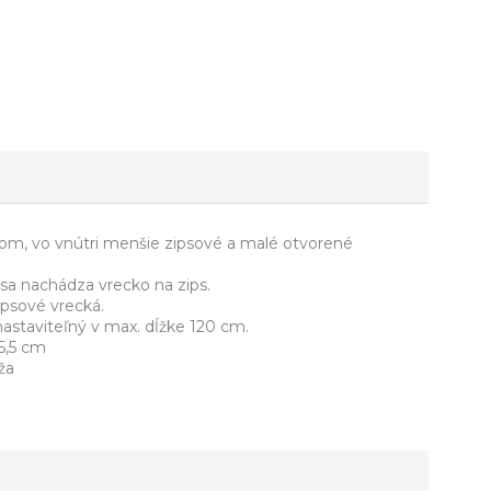
som, vo vnútri menšie zipsové a malé otvorené
 sa nachádza vrecko na zips.
ipsové vrecká.
nastaviteľný v max. dĺžke 120 cm.
5,5 cm
ža