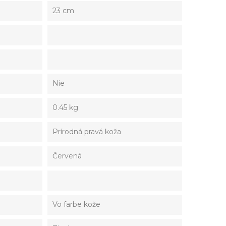
23 cm
Nie
0.45 kg
Prírodná pravá koža
Červená
Vo farbe kože