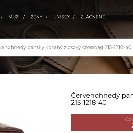
MUŽI
ŽENY
UNISEX
ZLACNENÉ
venohnedý pánsky kožený zipsový crossbag 215-1218-40
Červenohnedý páns
215­-1218­-40
Cen