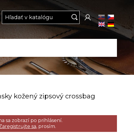
ky kožený zipsový crossbag
a sa zobrazí po prihlásení.
Zaregistrujte sa,
prosím.