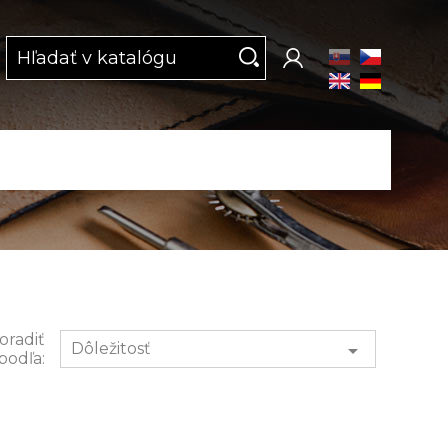
oradiť
Dôležitosť

podľa: