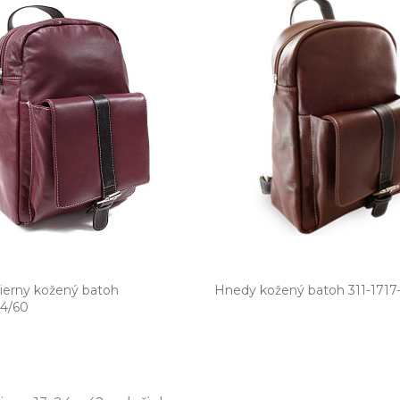
ierny kožený batoh
Hnedy kožený batoh 311­-1717­
-34/60