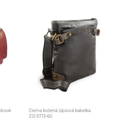
ebook
Čierna kožená zipsová kabelka
212­-5713­-60