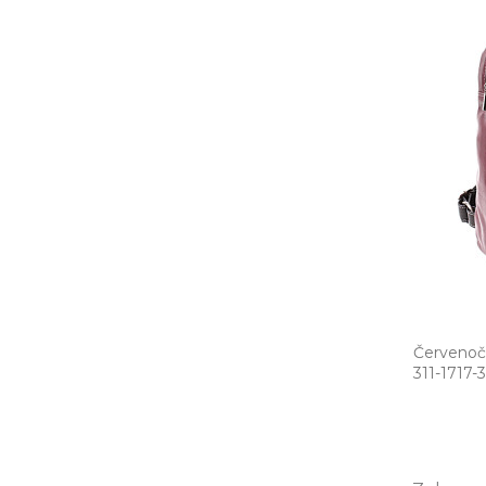
Červenoč
311­-1717­