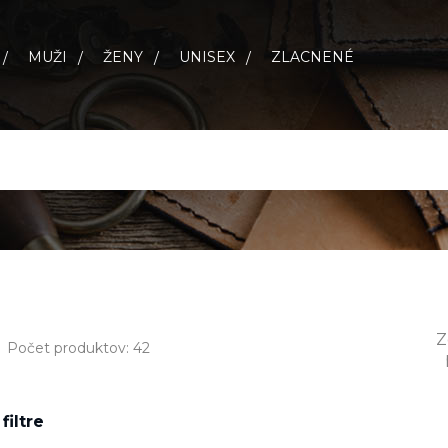
MUŽI
ŽENY
UNISEX
ZLACNENÉ
Z
Počet produktov: 42
filtre