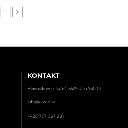

4
KONTAKT
Hlavničkovo nábřeží 5629, Zlín 760 01
info@arwel.cz
+420 777 067 881