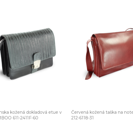
nska kožená dokladová etue v
Červená kožená taška na not
BOO 611­-2411F­-60
212­-6118­-31