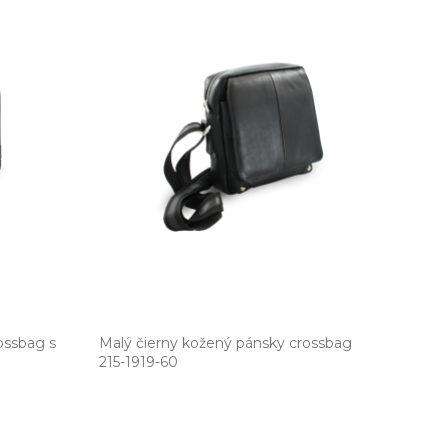
ossbag s
Malý čierny kožený pánsky crossbag
215­-1919­-60