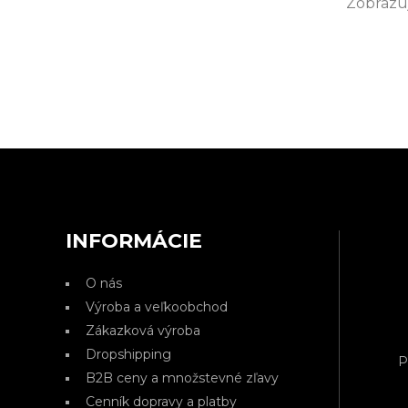
Zobrazuj
INFORMÁCIE
O nás
Výroba a veľkoobchod
Zákazková výroba
Dropshipping
P
B2B ceny a množstevné zľavy
Cenník dopravy a platby