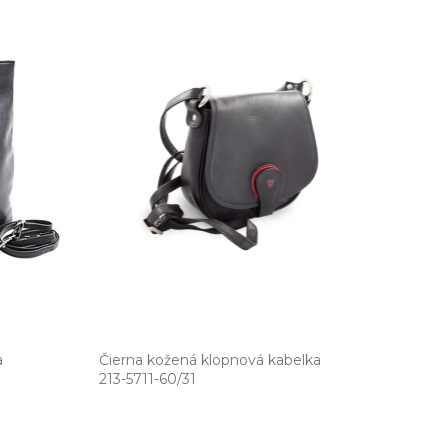
a
Čierna kožená klopnová kabelka
213­-5711­-60/31