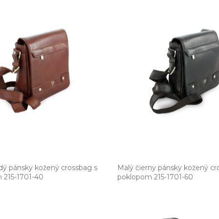
dý pánsky kožený crossbag s
Malý čierny pánsky kožený cr
215­-1701­-40
poklopom 215­-1701­-60