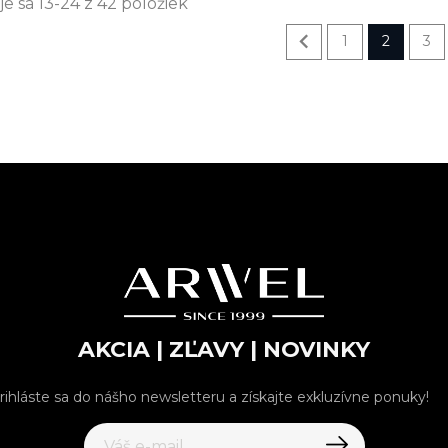
e sa 13-24 z 42 položiek

1
2
3
AKCIA | ZĽAVY | NOVINKY
rihláste sa do nášho newsletteru a získajte exkluzívne ponuky!