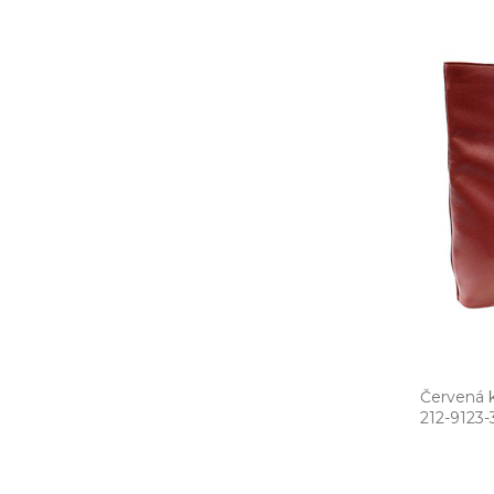
Červená k
212­-9123­-