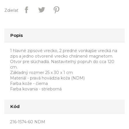
Zdieľať
Popis
1 hlavné zipsové vrecko, 2 predné vonkajšie vrecká na
zips a jedno otvorené vrecko chránené magnetom.
Otvor pre slúchadlá. Nastaviteľný popruh do cca 120
cm.
Základný rozmer 25 x 30 x 1 cm
Materiál - pravá hovädzia koža (NDM)
Farba kože - čierna
Farba kovania - strieborná
Kód
216-1574-60 NDM