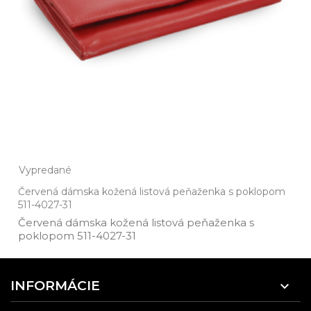
Vypredané
Červená dámska kožená listová peňaženka s poklopom
511-4027-31
Červená dámska kožená listová peňaženka s
poklopom 511­-4027­-31
INFORMÁCIE
