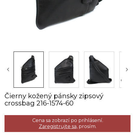


Čierny kožený pánsky zipsový
crossbag 216­-1574­-60
Cena sa zobrazí po prihlásení.
Zaregistrujte sa,
prosím.