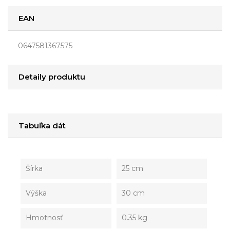
EAN
0647581367575
Detaily produktu
Tabuľka dát
Šírka
25 cm
Výška
30 cm
Hmotnosť
0.35 kg