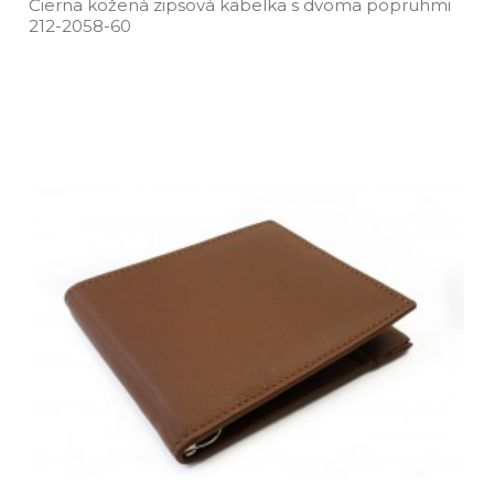
Čierna kožená zipsová kabelka s dvoma popruhmi
212­-2058­-60