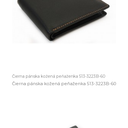
Čierna pánska kožená peňaženka 513-3223B-60
Čierna pánska kožená peňaženka 513­-3223B­-60