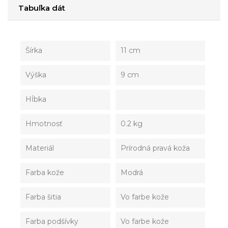
Tabuľka dát
Šírka
11 cm
Výška
9 cm
Hĺbka
Hmotnosť
0.2 kg
Materiál
Prírodná pravá koža
Farba kože
Modrá
Farba šitia
Vo farbe kože
Farba podšívky
Vo farbe kože