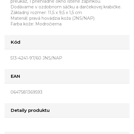
preukaz, 1 priehľadné okno istené zápinkou.
Dodávame v ozdobnom sáčku a darčekovej krabičke.
Základný rozmer: 11,5 x 9,5 x 1,5 cm
Materiál: pravá hovädzia koža (JNS/NAP)
Farba kože: Modročierna
Kód
513-4241-97/60 JNS/NAP
EAN
0647581369593
Detaily produktu