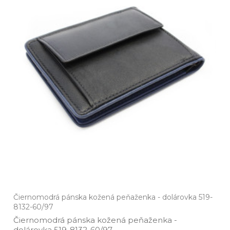
Čiernomodrá pánska kožená peňaženka - dolárovka 519-
8132-60/97
Čiernomodrá pánska kožená peňaženka ­-
dolárovka 519­-8132­-60/97