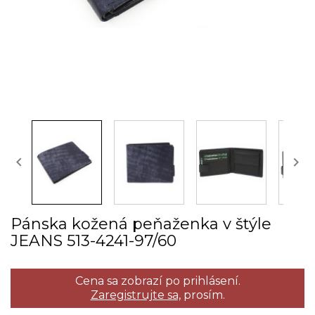


Pánska kožená peňaženka v štýle
JEANS 513­-4241­-97/60
Cena sa zobrazí po prihlásení.
Zaregistrujte sa,
prosím.