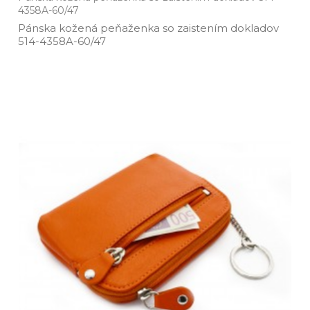
4358A-60/47
Pánska kožená peňaženka so zaistením dokladov
514­-4358A­-60/47