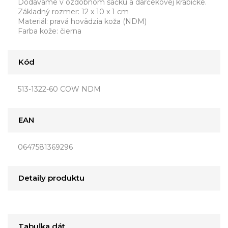
Dodávame v ozdobnom sáčku a darčekovej krabičke.
Základný rozmer: 12 x 10 x 1 cm
Materiál: pravá hovädzia koža (NDM)
Farba kože: čierna
Kód
513-1322-60 COW NDM
EAN
0647581369296
Detaily produktu
Tabuľka dát