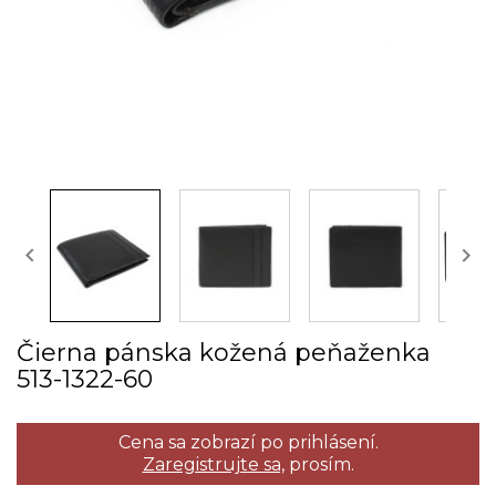


Čierna pánska kožená peňaženka
513­-1322­-60
Cena sa zobrazí po prihlásení.
Zaregistrujte sa,
prosím.