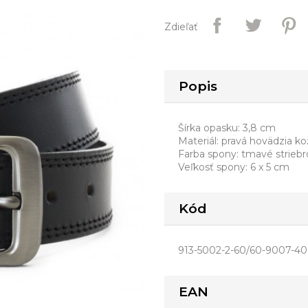
Zdieľať
Popis
Šírka opasku: 3,8 cm
Materiál: pravá hovädzia ko
Farba spony: tmavé strieb
Veľkosť spony: 6 x 5 cm
Kód
913-5002-2-60/60-9007-40
EAN