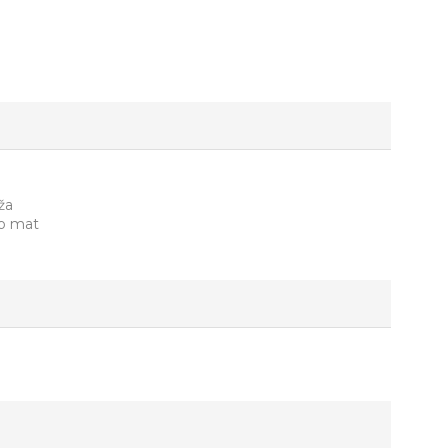
ža
ro mat