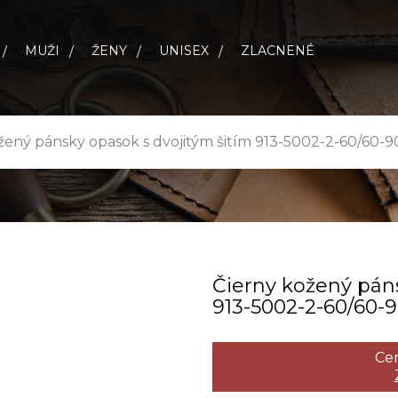
MUŽI
ŽENY
UNISEX
ZLACNENÉ
žený pánsky opasok s dvojitým šitím 913-5002-2-60/60-
Čierny kožený páns
913­-5002­-2­-60/60­-
Cen