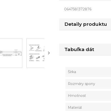
0647581372876
Detaily produktu
Tabuľka dát

Šírka
Rozměry spony
Hmotnosť
Materiál