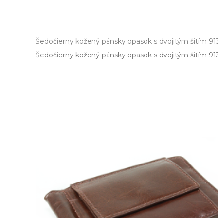
Šedočierny kožený pánsky opasok s dvojitým šitím 9
Šedočierny kožený pánsky opasok s dvojitým šitím 913­