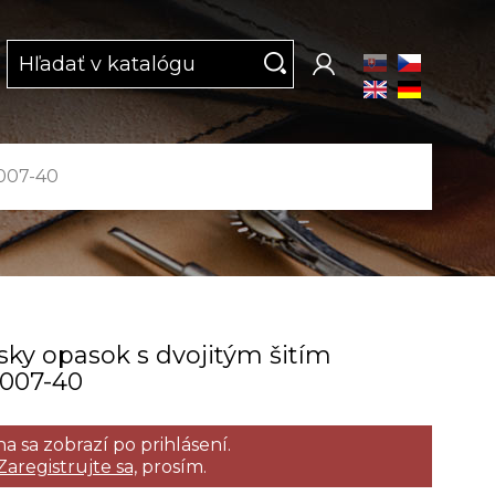
9007-40
ky opasok s dvojitým šitím
9007­-40
a sa zobrazí po prihlásení.
Zaregistrujte sa,
prosím.