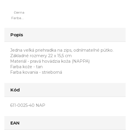
čierna
Farba...
Popis
Jedna veľká priehradka na zips, odnímateľné pútko.
Základné rozmery 22 x 15,5 cm
Materiál - pravá hovädzia koža (NAPPA)
Farba kože - tan
Farba kovania - strieborná
Kód
611-0025-40 NAP
EAN