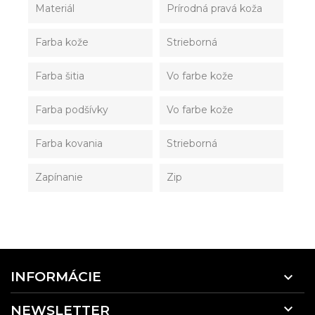
Materiál
Prírodná pravá koža
Farba kože
Strieborná
Farba šitia
Vo farbe kože
Farba podšívky
Vo farbe kože
Farba kovania
Strieborná
Zapínanie
Zip
INFORMÁCIE


NEWSLETTER