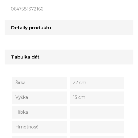
0647581372166
Detaily produktu
Tabuľka dát
Šírka
22 cm
Výška
15 cm
Hĺbka
Hmotnosť