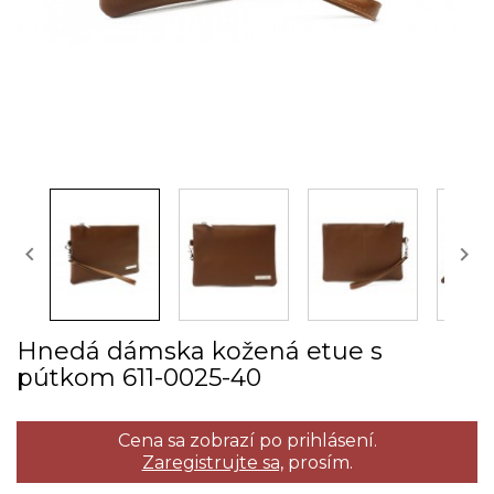


Hnedá dámska kožená etue s
pútkom 611­-0025­-40
Cena sa zobrazí po prihlásení.
Zaregistrujte sa,
prosím.