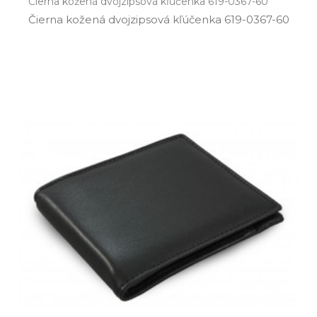
Čierna kožená dvojzipsová kľúčenka 619-0367-60
Čierna kožená dvojzipsová kľúčenka 619­-0367­-60