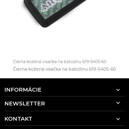
Čierna kožená visačka na batožinu 619-5405-60
Čierna kožená visačka na batožinu 619­-5405­-60
INFORMÁCIE


NEWSLETTER
KONTAKT
