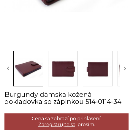


Burgundy dámska kožená
dokladovka so zápinkou 514­-0114­-34
Cena sa zobrazí po prihlásení.
Zaregistrujte sa,
prosím.