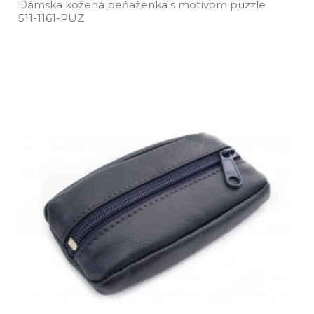
Dámska kožená peňaženka s motívom puzzle
511­-1161­-PUZ