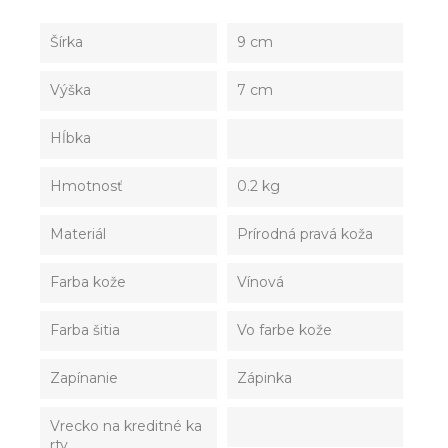
Šírka
9 cm
Výška
7 cm
Hĺbka
Hmotnosť
0.2 kg
Materiál
Prírodná pravá koža
Farba kože
Vínová
Farba šitia
Vo farbe kože
Zapínanie
Zápinka
Vrecko na kreditné ka
rty