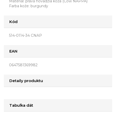
Materiál: pravá hovädzia koža (Cow NAPPA)
Farba kože: burgundy
Kód
514-0114-34 CNAP
EAN
0647581369982
Detaily produktu
Tabuľka dát