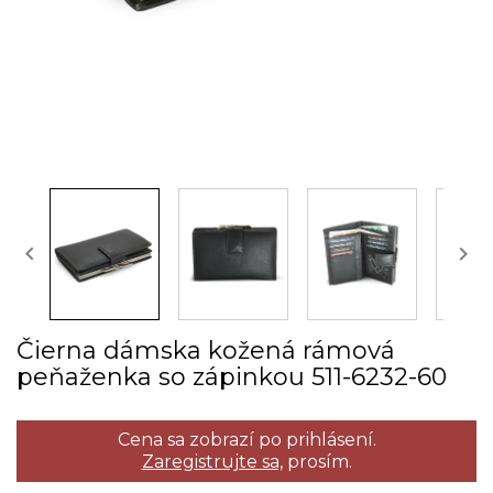


Čierna dámska kožená rámová
peňaženka so zápinkou 511­-6232­-60
Cena sa zobrazí po prihlásení.
Zaregistrujte sa,
prosím.