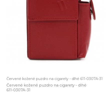
Červené kožené puzdro na cigarety - dlhé 611-0307A-31
Červené kožené puzdro na cigarety ­- dlhé
611­-0307A­-31