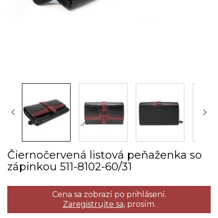


Čiernočervená listová peňaženka so
zápinkou 511­-8102­-60/31
Cena sa zobrazí po prihlásení.
Zaregistrujte sa,
prosím.