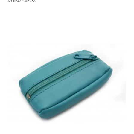
619­-2418­-76