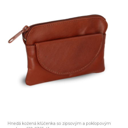
Hnedá kožená kľúčenka so zipsovým a poklopovým