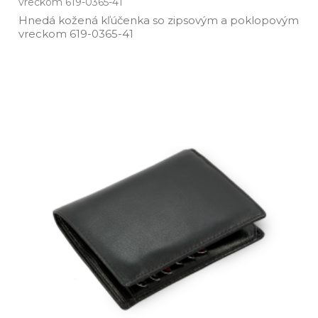
vreckom 619-0365-41
Hnedá kožená kľúčenka so zipsovým a poklopovým
vreckom 619­-0365­-41