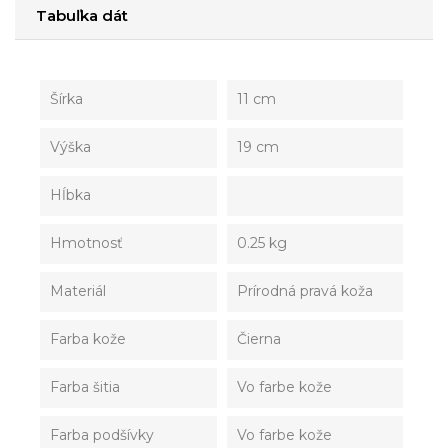
Tabuľka dát
Šírka
11 cm
Výška
19 cm
Hĺbka
Hmotnosť
0.25 kg
Materiál
Prírodná pravá koža
Farba kože
Čierna
Farba šitia
Vo farbe kože
Farba podšívky
Vo farbe kože