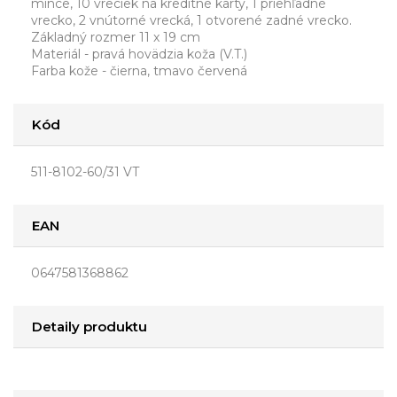
mince, 10 vreciek na kreditné karty, 1 priehľadné
vrecko, 2 vnútorné vrecká, 1 otvorené zadné vrecko.
Základný rozmer 11 x 19 cm
Materiál - pravá hovädzia koža (V.T.)
Farba kože - čierna, tmavo červená
Kód
511-8102-60/31 VT
EAN
0647581368862
Detaily produktu