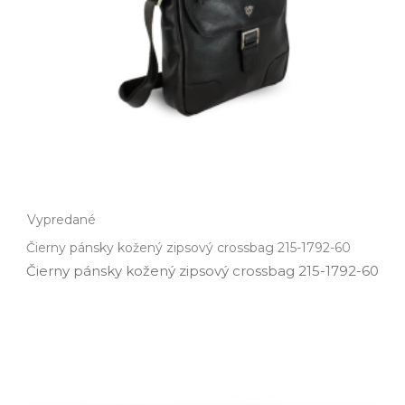
Vypredané
Čierny pánsky kožený zipsový crossbag 215-1792-60
Čierny pánsky kožený zipsový crossbag 215­-1792­-60