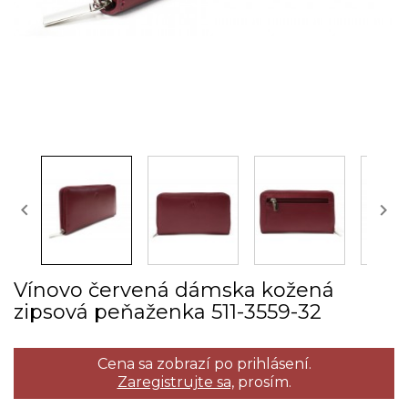


Vínovo červená dámska kožená
zipsová peňaženka 511­-3559­-32
Cena sa zobrazí po prihlásení.
Zaregistrujte sa,
prosím.