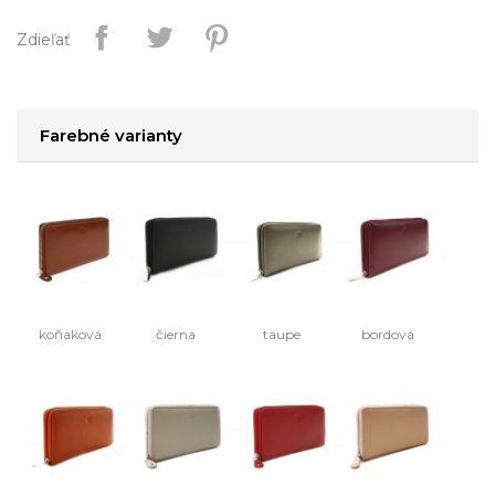
Zdieľať
Farebné varianty
koňaková
čierna
taupe
bordová