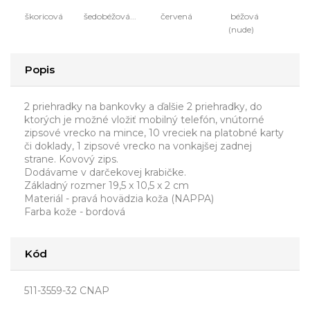
škoricová
šedobéžová...
červená
béžová
(nude)
Popis
2 priehradky na bankovky a ďalšie 2 priehradky, do
ktorých je možné vložiť mobilný telefón, vnútorné
zipsové vrecko na mince, 10 vreciek na platobné karty
či doklady, 1 zipsové vrecko na vonkajšej zadnej
strane. Kovový zips.
Dodávame v darčekovej krabičke.
Základný rozmer 19,5 x 10,5 x 2 cm
Materiál - pravá hovädzia koža (NAPPA)
Farba kože - bordová
Kód
511-3559-32 CNAP