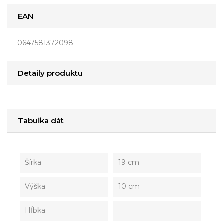
EAN
0647581372098
Detaily produktu
Tabuľka dát
Šírka
19 cm
Výška
10 cm
Hĺbka