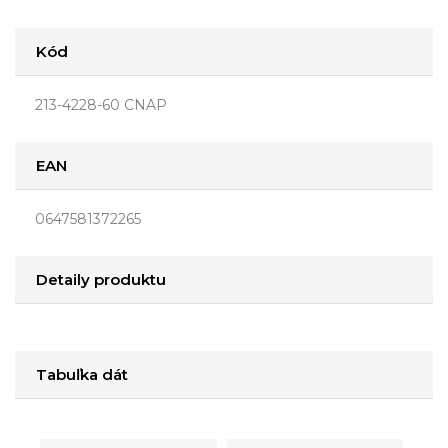
Kód
213-4228-60 CNAP
EAN
0647581372265
Detaily produktu
Tabuľka dát