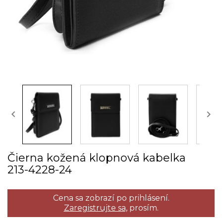


Čierna kožená klopnová kabelka
213­-4228­-24
Cena sa zobrazí po prihlásení.
Zaregistrujte sa,
prosím.