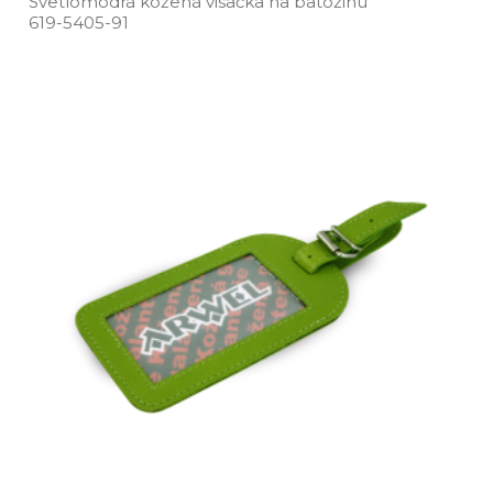
Svetlomodrá kožená visačka na batožinu
619­-5405­-91