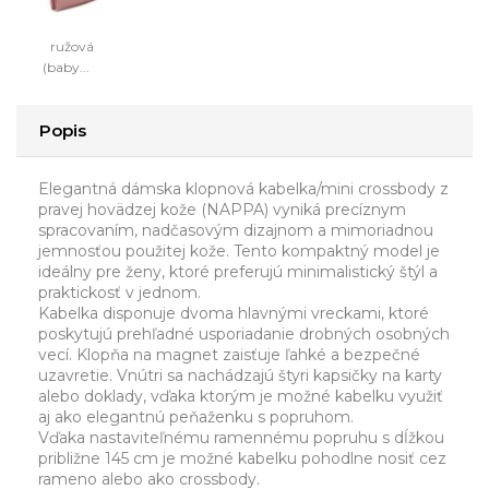
ružová
(baby...
Popis
Elegantná dámska klopnová kabelka/mini crossbody z
pravej hovädzej kože (NAPPA) vyniká precíznym
spracovaním, nadčasovým dizajnom a mimoriadnou
jemnosťou použitej kože. Tento kompaktný model je
ideálny pre ženy, ktoré preferujú minimalistický štýl a
praktickosť v jednom.
Kabelka disponuje dvoma hlavnými vreckami, ktoré
poskytujú prehľadné usporiadanie drobných osobných
vecí. Klopňa na magnet zaisťuje ľahké a bezpečné
uzavretie. Vnútri sa nachádzajú štyri kapsičky na karty
alebo doklady, vďaka ktorým je možné kabelku využiť
aj ako elegantnú peňaženku s popruhom.
Vďaka nastaviteľnému ramennému popruhu s dĺžkou
približne 145 cm je možné kabelku pohodlne nosiť cez
rameno alebo ako crossbody.