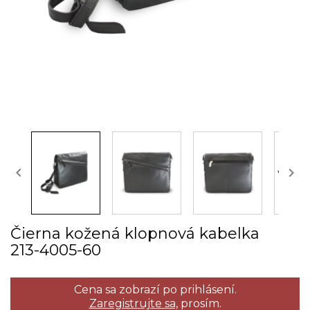


Čierna kožená klopnová kabelka
213­-4005­-60
Cena sa zobrazí po prihlásení.
Zaregistrujte sa,
prosím.