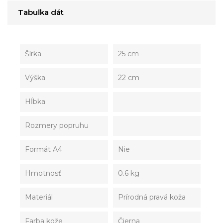
Tabuľka dát
Šírka
25 cm
Výška
22 cm
Hĺbka
Rozmery popruhu
Formát A4
Nie
Hmotnosť
0.6 kg
Materiál
Prírodná pravá koža
Farba kože
Čierna