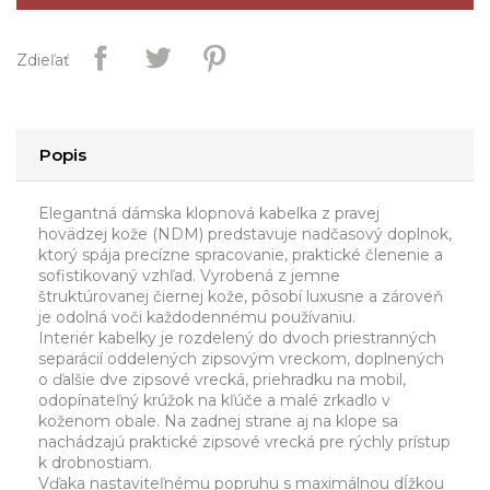
Zdieľať
Popis
Elegantná dámska klopnová kabelka z pravej
hovädzej kože (NDM) predstavuje nadčasový doplnok,
ktorý spája precízne spracovanie, praktické členenie a
sofistikovaný vzhľad. Vyrobená z jemne
štruktúrovanej čiernej kože, pôsobí luxusne a zároveň
je odolná voči každodennému používaniu.
Interiér kabelky je rozdelený do dvoch priestranných
separácií oddelených zipsovým vreckom, doplnených
o ďalšie dve zipsové vrecká, priehradku na mobil,
odopínateľný krúžok na kľúče a malé zrkadlo v
koženom obale. Na zadnej strane aj na klope sa
nachádzajú praktické zipsové vrecká pre rýchly prístup
k drobnostiam.
Vďaka nastaviteľnému popruhu s maximálnou dĺžkou