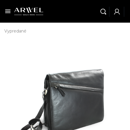

Vypredané