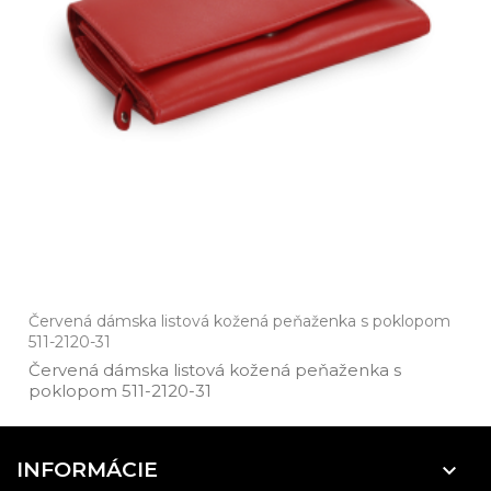
Červená dámska listová kožená peňaženka s poklopom
511-2120-31
Červená dámska listová kožená peňaženka s
poklopom 511­-2120­-31
INFORMÁCIE
