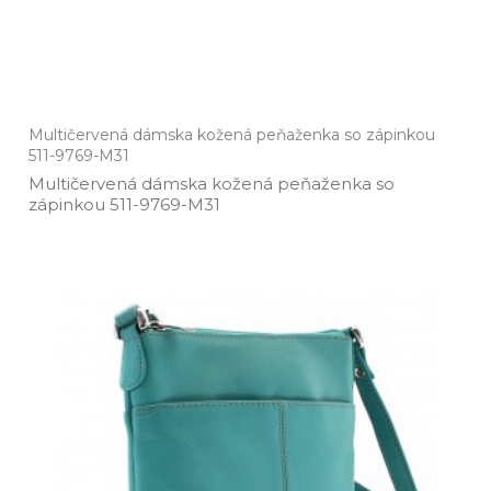
Multičervená dámska kožená peňaženka so zápinkou
511-9769-M31
Multičervená dámska kožená peňaženka so
zápinkou 511­-9769­-M31