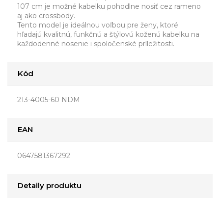
107 cm je možné kabelku pohodlne nosiť cez rameno
aj ako crossbody.
Tento model je ideálnou voľbou pre ženy, ktoré
hľadajú kvalitnú, funkčnú a štýlovú koženú kabelku na
každodenné nosenie i spoločenské príležitosti.
Kód
213-4005-60 NDM
EAN
0647581367292
Detaily produktu